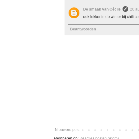
De smaak van Cécile
20 a
ook lekker in de winter bij chili c
Beantwoorden
Nieuwere post
Abonneren op:
Reacties posten (Atom)