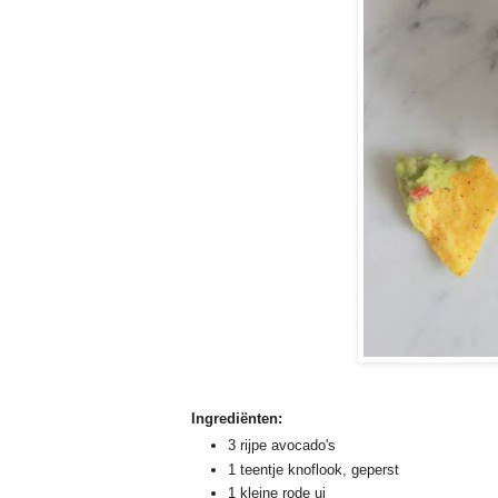
Ingrediënten:
3 rijpe avocado's
1 teentje knoflook, geperst
1 kleine rode ui