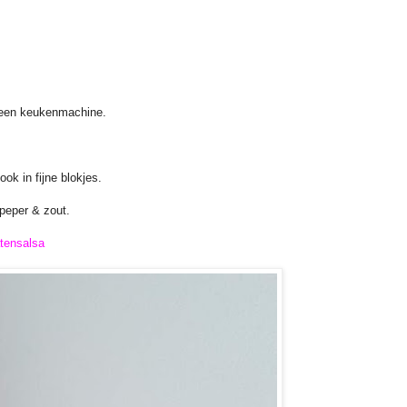
n een keukenmachine.
ok in fijne blokjes.
peper & zout.
tensalsa