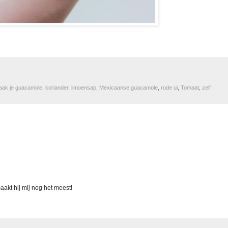
aak je guacamole
,
koriander
,
limoensap
,
Mexicaanse guacamole
,
rode ui
,
Tomaat
,
zelf
aakt hij mij nog het meest!