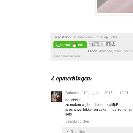
Gepost door
De smaak van Cécile
op
07:00
Labels:
Avocado
,
detox
,
hoe m
guacamole maken
2 opmerkingen:
Bakdame
18 augustus 2015 om 12:31
hoi cécile,
zo maken wij hem hier ook altijd!
is echt wel lekker en zeker in de zomer sm
liefs
Beantwoorden
Reacties