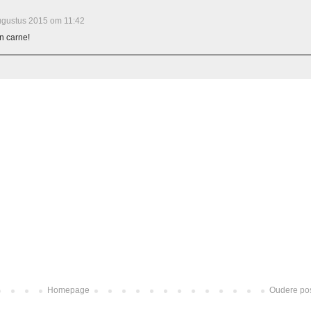
ugustus 2015 om 11:42
on carne!
Homepage
Oudere po