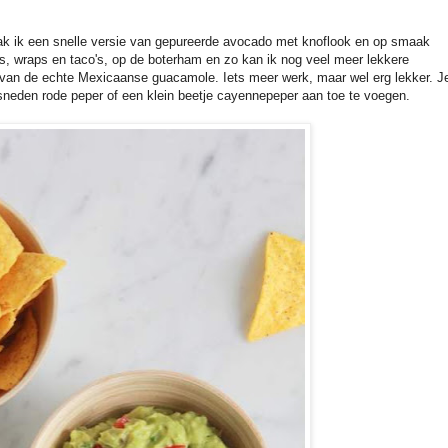
ak ik een snelle versie van gepureerde avocado met knoflook en op smaak
ps, wraps en taco's, op de boterham en zo kan ik nog veel meer lekkere
t van de echte Mexicaanse guacamole. Iets meer werk, maar wel erg lekker. J
esneden rode peper of een klein beetje cayennepeper aan toe te voegen.