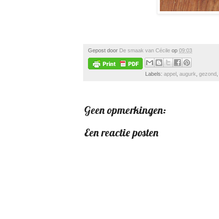
Gepost door
De smaak van Cécile
op
09:03
Labels:
appel
,
augurk
,
gezond
Geen opmerkingen:
Een reactie posten