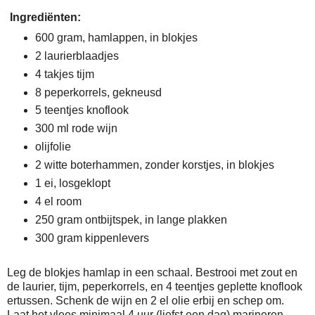
Ingrediënten:
600 gram, hamlappen, in blokjes
2 laurierblaadjes
4 takjes tijm
8 peperkorrels, gekneusd
5 teentjes knoflook
300 ml rode wijn
olijfolie
2 witte boterhammen, zonder korstjes, in blokjes
1 ei, losgeklopt
4 el room
250 gram ontbijtspek, in lange plakken
300 gram kippenlevers
Leg de blokjes hamlap in een schaal. Bestrooi met zout en
de laurier, tijm, peperkorrels, en 4 teentjes geplette knoflook
ertussen. Schenk de wijn en 2 el olie erbij en schep om.
Laat het vlees minimaal 4 uur (liefst een dag) marineren