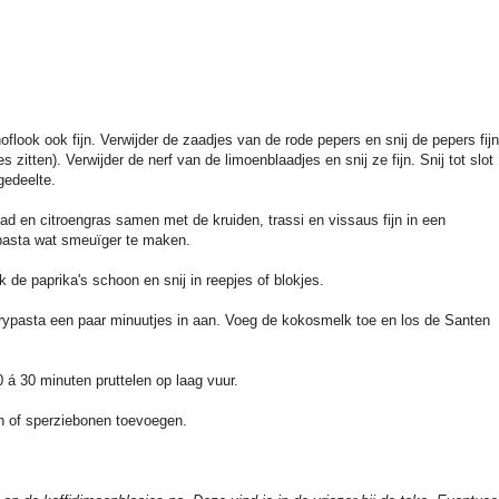
noflook ook fijn. Verwijder de zaadjes van de rode pepers en snij de pepers fijn
s zitten). Verwijder de nerf van de limoenblaadjes en snij ze fijn. Snij tot slot
gedeelte.
ad en citroengras samen met de kruiden, trassi en vissaus fijn in een
pasta wat smeuïger te maken.
k de paprika's schoon en snij in reepjes of blokjes.
urrypasta een paar minuutjes in aan. Voeg de kokosmelk toe en los de Santen
 á 30 minuten pruttelen op laag vuur.
n of sperziebonen toevoegen.