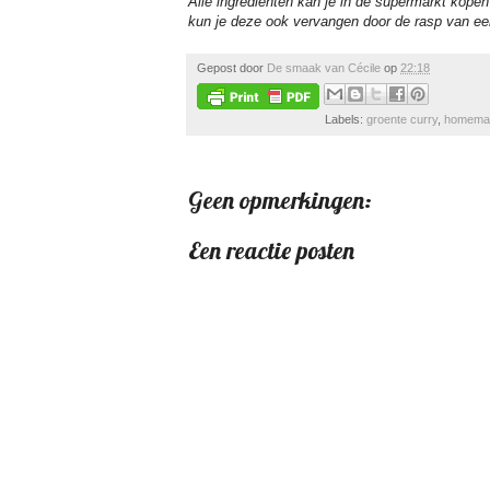
Alle ingrediënten kan je in de supermarkt kopen 
kun je deze ook vervangen door de rasp van ee
Gepost door
De smaak van Cécile
op
22:18
Labels:
groente curry
,
homemad
Geen opmerkingen:
Een reactie posten