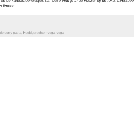
op de kaffirlimoenblaajes na. Deze vind je in de vriezer bij de toko. Eventuee
n limoen.
e curry pasta
,
Hoofdgerechten-vega
,
vega