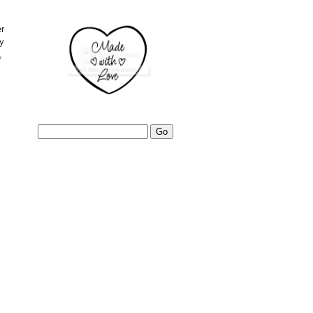
er
ry
,