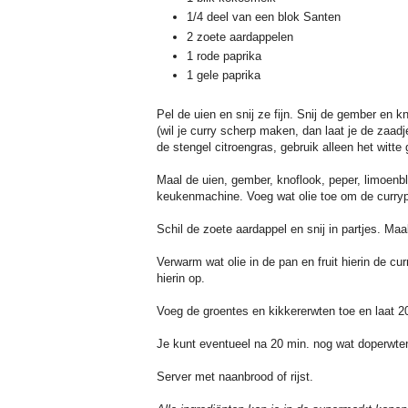
1/4 deel van een blok Santen
2 zoete aardappelen
1 rode paprika
1 gele paprika
Pel de uien en snij ze fijn. Snij de gember en k
(wil je curry scherp maken, dan laat je de zaadje
de stengel citroengras, gebruik alleen het witte 
Maal de uien, gember, knoflook, peper, limoenbl
keukenmachine. Voeg wat olie toe om de curry
Schil de zoete aardappel en snij in partjes. Maa
Verwarm wat olie in de pan en fruit hierin de c
hierin op.
Voeg de groentes en kikkererwten toe en laat 20
Je kunt eventueel na 20 min. nog wat doperwte
Server met naanbrood of rijst.