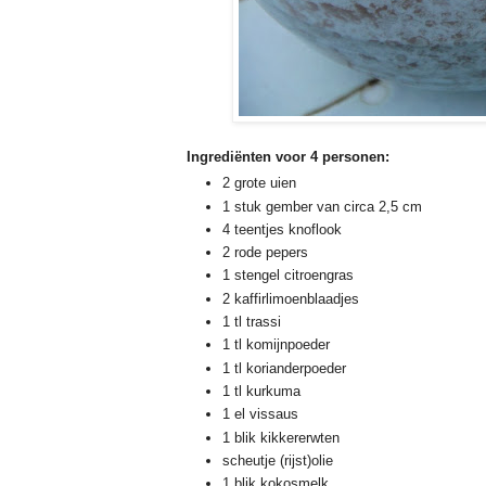
Ingrediënten voor 4 personen:
2 grote uien
1 stuk gember van circa 2,5 cm
4 teentjes knoflook
2 rode pepers
1 stengel citroengras
2 kaffirlimoenblaadjes
1 tl trassi
1 tl komijnpoeder
1 tl korianderpoeder
1 tl kurkuma
1 el vissaus
1 blik kikkererwten
scheutje (rijst)olie
1 blik kokosmelk