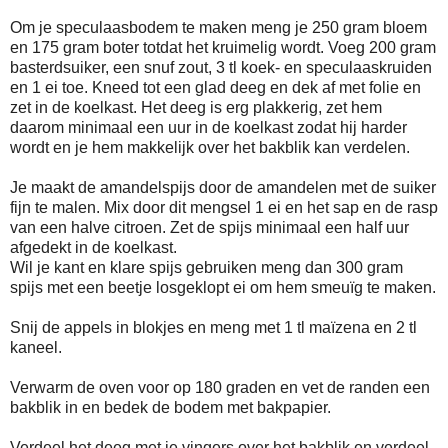
Om je speculaasbodem te maken meng je 250 gram bloem
en 175 gram boter totdat het kruimelig wordt. Voeg 200 gram
basterdsuiker, een snuf zout, 3 tl koek- en speculaaskruiden
en 1 ei toe. Kneed tot een glad deeg en dek af met folie en
zet in de koelkast. Het deeg is erg plakkerig, zet hem
daarom minimaal een uur in de koelkast zodat hij harder
wordt en je hem makkelijk over het bakblik kan verdelen.
Je maakt de amandelspijs door de amandelen met de suiker
fijn te malen. Mix door dit mengsel 1 ei en het sap en de rasp
van een halve citroen. Zet de spijs minimaal een half uur
afgedekt in de koelkast.
Wil je kant en klare spijs gebruiken meng dan 300 gram
spijs met een beetje losgeklopt ei om hem smeuïg te maken.
Snij de appels in blokjes en meng met 1 tl maïzena en 2 tl
kaneel.
Verwarm de oven voor op 180 graden en vet de randen een
bakblik in en bedek de bodem met bakpapier.
Verdeel het deeg met je vingers over het bakblik en verdeel